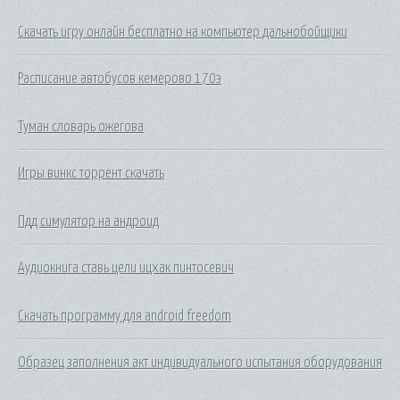
Скачать игру онлайн бесплатно на компьютер дальнобойщики
Расписание автобусов кемерово 170э
Туман словарь ожегова
Игры винкс торрент скачать
Пдд симулятор на андроид
Аудиокнига ставь цели ицхак пинтосевич
Скачать программу для android freedom
Образец заполнения акт индивидуального испытания оборудования