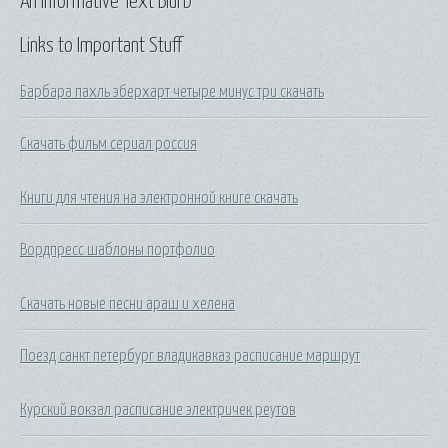
An Informative Text Blurb
Links to Important Stuff
Барбара пахль эберхарт четыре минус три скачать
Скачать фильм сериал россия
Книги для чтения на электронной книге скачать
Вордпресс шаблоны портфолио
Скачать новые песни араш и хелена
Поезд санкт петербург владикавказ расписание маршрут
Курский вокзал расписание электричек реутов