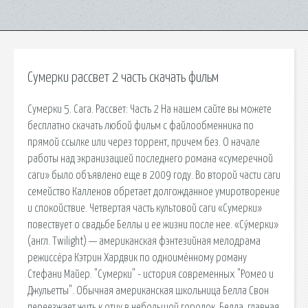
Сумерки рассвет 2 часть скачать фильм
Сумерки 5. Сага. Рассвет: Часть 2 На нашем сайте вы можете
бесплатно скачать любой фильм с файлообменника по
прямой ссылке или через торрент, причем без. О начале
работы над экранизацией последнего романа «сумеречной
саги» было объявлено еще в 2009 году. Во второй части саги
семейство Калленов обретает долгожданное умиротворение
и спокойствие. Четвертая часть культовой саги «Сумерки»
повествует о свадьбе Беллы и ее жизни после нее. «Су́мерки»
(англ. Twilight) — американская фэнтезийная мелодрама
режиссёра Кэтрин Хардвик по одноимённому роману
Стефани Майер. "Сумерки" - история современных "Ромео и
Джульетты". Обычная американская школьница Белла Свон
переезжает жить к отцу в небольшой городок. Белла, главная