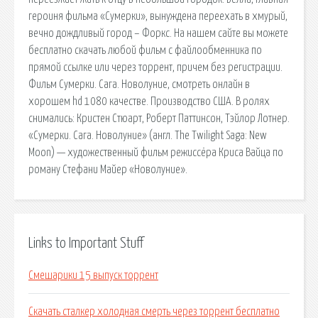
героиня фильма «Сумерки», вынуждена переехать в хмурый,
вечно дождливый город – Форкс. На нашем сайте вы можете
бесплатно скачать любой фильм с файлообменника по
прямой ссылке или через торрент, причем без регистрации.
Фильм Сумерки. Сага. Новолуние, смотреть онлайн в
хорошем hd 1080 качестве. Производство США. В ролях
снимались: Кристен Стюарт, Роберт Паттинсон, Тэйлор Лотнер.
«Сумерки. Сага. Новолуние» (англ. The Twilight Saga: New
Moon) — художественный фильм режиссёра Криса Вайца по
роману Стефани Майер «Новолуние».
Links to Important Stuff
Смешарики 15 выпуск торрент
Скачать сталкер холодная смерть через торрент бесплатно