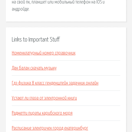
на свой пк, планшет или мобильный телефон на IOS и
андройде.
Links to Important Stuff
Номенклатурный номер справочник
Дан балан скачать музыку
Гдз физика 8 класс генденштейн задачник онлайн
Устают ли глаза от электронной книги
Раджетти пираты карибского моря
Расписание электричек город екатеринбург