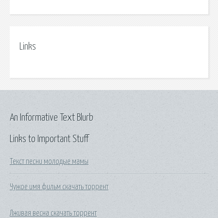
Links
An Informative Text Blurb
Links to Important Stuff
Текст песни молодые мамы
Чужое имя фильм скачать торрент
Лживая весна скачать торрент