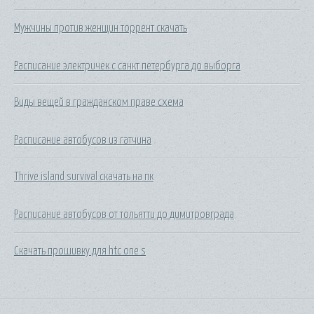
Мужчины против женщин торрент скачать
Расписание электричек с санкт петербурга до выборга
Виды вещей в гражданском праве схема
Расписание автобусов из гатчина
Thrive island survival скачать на пк
Расписание автобусов от тольятти до димитровграда
Скачать прошивку для htc one s