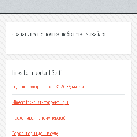
Скачать песню полька любви стас михайлов
Links to Important Stuff
Гидрант пожарный гост 8220 85 материал
Minecraft скачать торрент 1 5 1
Презентация на тему невский
Торрент один день в суде