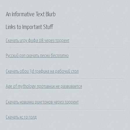
An Informative Text Blurb
Links to Important Stuff
Скачать игру фифа 08 через торрент
Русский рэп скачать песни бесплатно
Скачать обои 3d графика на рабочий стол
Age of mythology противник не развивается
Скачать новинки рингтонов через торрент
Скачать кс го голд