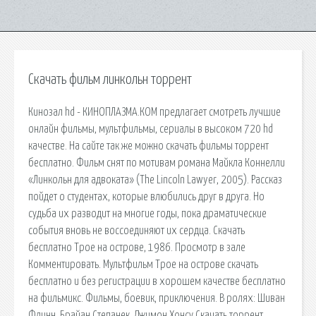
Скачать фильм линкольн торрент
Кинозал hd - КИНОПЛАЗМА.КОМ предлагает смотреть лучшие
онлайн фильмы, мультфильмы, сериалы в высоком 720 hd
качестве. На сайте так же можно скачать фильмы торрент
бесплатно. Фильм снят по мотивам романа Майкла Коннелли
«Линкольн для адвоката» (The Lincoln Lawyer, 2005). Рассказ
пойдет о студентах, которые влюбились друг в друга. Но
судьба их разводит на многие годы, пока драматические
события вновь не воссоединяют их сердца. Скачать
бесплатно Трое на острове, 1986. Просмотр в зале
Комментировать. Мультфильм Трое на острове скачать
бесплатно и без регистрации в хорошем качестве бесплатно
на фильмикс. Фильмы, боевик, приключения. В ролях: Шиван
Флинн, Брайан Степанек, Джимон Хонсу Скачать торрент