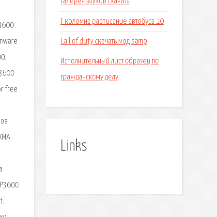
Галерея звуков скачать
Г коломна расписание автобуса 10
P3600
Call of duty скачать мод samp
rmware
00.
Исполнительный лист образец по
P3600
гражданскому делу
r free
ров
IXMA
Links
а
iP3600
t.