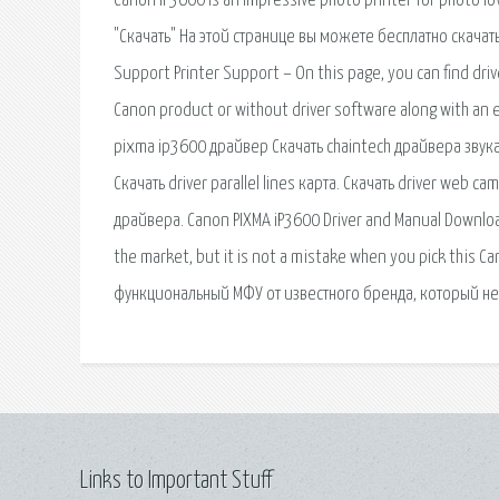
Canon iP3600 is an impressive photo printer for photo l
"Скачать" На этой странице вы можете бесплатно скачать
Support Printer Support – On this page, you can find driv
Canon product or without driver software along with an 
pixma ip3600 драйвер Скачать chaintech драйвера звука. С
Скачать driver parallel lines карта. Скачать driver web
драйвера. Canon PIXMA iP3600 Driver and Manual Download 
the market, but it is not a mistake when you pick this 
функциональный МФУ от известного бренда, который н
Links to Important Stuff