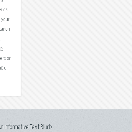
ку -
eries
r your
 canon
.
95
ters on
ый и
n Informative Text Blurb