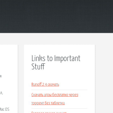
Links to Important
Stuff
я
Runoff 2 4 скачать
л,
Скачать игры бесплатно через
торрент без таблетки
Mac OS