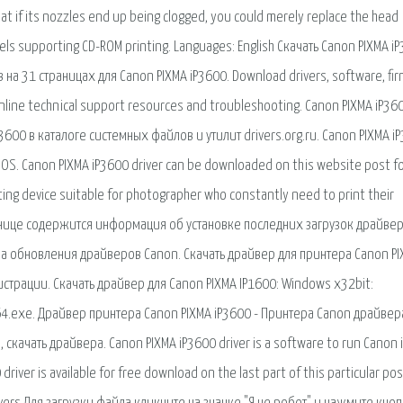
hat if its nozzles end up being clogged, you could merely replace the head
dels supporting CD-ROM printing.­ Languages: English Скачать Canon PIXMA i
 на 31 страницах для Canon PIXMA iP3600. Download drivers, software, fi
nline technical support resources and troubleshooting. Canon PIXMA iP36
600 в каталоге системных файлов и утилит drivers.org.ru. Canon PIXMA i
n OS. Canon PIXMA iP3600 driver can be downloaded on this website post fo
ting device suitable for photographer who constantly need to print their
ранице содержится информация об установке последних загрузок драйве
тва обновления драйверов Canon. Скачать драйвер для принтера Canon P
страции. Скачать драйвер для Canon PIXMA IP1600: Windows x32bit:
exe. Драйвер принтера Canon PIXMA iP3600 - Принтера Canon драйвер
скачать драйвера. Canon PIXMA iP3600 driver is a software to run Canon 
iver is available for free download on the last part of this particular pos