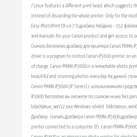
/ Linux features a different print head, which suggests t
instead of discarding the whole printer. Only for the mo
Easy-PhotoPrint EX v.4.7.0 драйвер Найдено - 152 файлов
and manuals for your Canon product and get access to o
Скачать бесплатно драйвер для принтера Canon PIXMA iP3
driver is a program to control Canon iP3600 printer on a
of charge. Canon PIXMA iP3600 is a remarkable photo prin
beautiful and stunning photos everyday. На данной ст
Canon PIXMA iP3600 (iP Series) с использованием средс
IP1600 бесплатно вы сможете по ссылкам ниже без реги
b6a09mux_win32.exe Windows x64bit: b6b0amux_win64.
Драйвер. Скачать драйвера Canon PIXMA iP3600,драйвер, 
printer connected to a computer OS. Canon PIXMA iP3600 dr