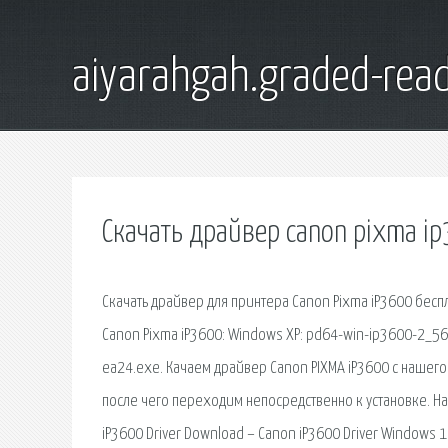
aiyarahgah.graded-read
Скачать драйвер canon pixma i
Скачать драйвер для принтера Canon Pixma iP3600 бесп
Canon Pixma iP3600: Windows XP: pd64-win-ip3600-2_56
ea24.exe. Качаем драйвер Canon PIXMA iP3600 с нашего
после чего переходим непосредственно к установке. На
iP3600 Driver Download – Canon iP3600 Driver Windows 1