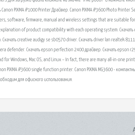
overs Для загрузки файла кликните на значке "Я не робот" и нажмите кноп
 Canon PIXMA iP1000 Printer Драйвер. Canon PIXMA iP3600 Photo Printer S
ers, software, firmware, manual and wireless settings that are suitable fo
explanation of product compatibility with each operating system. Скачать
качать creative audigy se sb0570 driver. Скачать driver lan realtek 8111
 camera defender. Скачать epson perfection 2400 драйвер. Скачать epson r2
for Windows, Mac OS, and Linux – In fact, there are many all-in-one prin
Canon PIXMA iP3600 single function printer. Canon PIXMA MG3600 - компактн
еобходим для офисного использования.
A