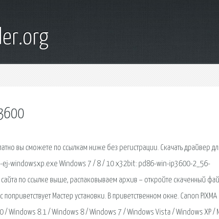
er.org
p3600
латно вы сможете по ссылкам ниже без регистрации. Скачать драйвер дл
-ej-windowsxp.exe Windows 7 / 8 / 10 x32bit: pd86-win-ip3600-2_56-
 сайта по ссылке выше, распаковываем архив – откройте скаченный фай
с поприветствует Мастер установки. В приветственном окне. Canon PIXMA
0 / Windows 8.1 / Windows 8 / Windows 7 / Windows Vista / Windows XP / 