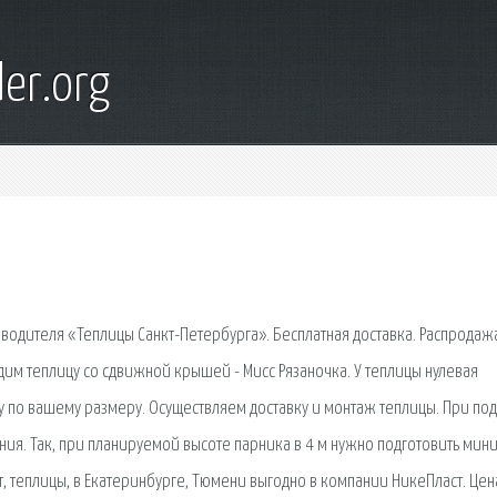
er.org
зводителя «Теплицы Санкт-Петербурга». Бесплатная доставка. Распродаж
им теплицу со сдвижной крышей - Мисс Рязаночка. У теплицы нулевая
цу по вашему размеру. Осуществляем доставку и монтаж теплицы. При по
ния. Так, при планируемой высоте парника в 4 м нужно подготовить мин
т, теплицы, в Екатеринбурге, Тюмени выгодно в компании НикеПласт. Цен