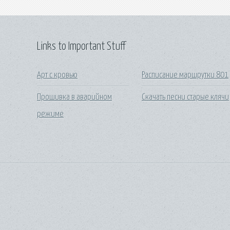
Links to Important Stuff
Арт с кровью
Расписание маршрутки 801
Прошивка в аварийном
Скачать песни старые клячи
режиме