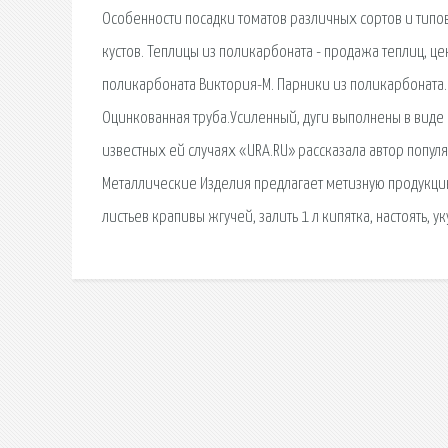
Особенности посадки томатов различных сортов и типов
кустов. Теплицы из поликарбоната - продажа теплиц, це
поликарбоната Виктория-М. Парники из поликарбоната. Р
Оцинкованная труба.Усиленный, дуги выполнены в виде 
известных ей случаях «URA.RU» рассказала автор популя
Металлические Изделия предлагает метизную продукцию в г
листьев крапивы жгучей, залить 1 л кипятка, настоять, уку