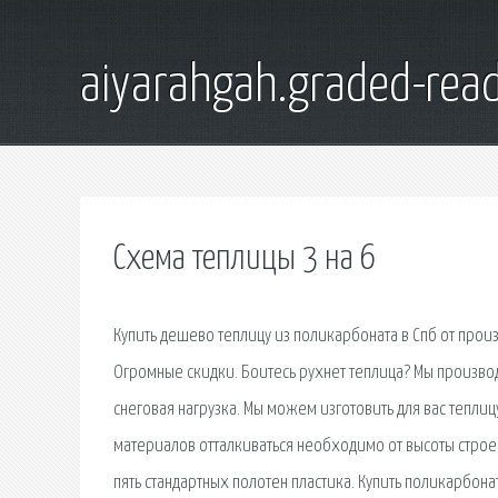
aiyarahgah.graded-read
Схема теплицы 3 на 6
Купить дешево теплицу из поликарбоната в Спб от прои
Огромные скидки. Боитесь рухнет теплица? Мы производ
снеговая нагрузка. Мы можем изготовить для вас тепли
материалов отталкиваться необходимо от высоты строе
пять стандартных полотен пластика. Купить поликарбона