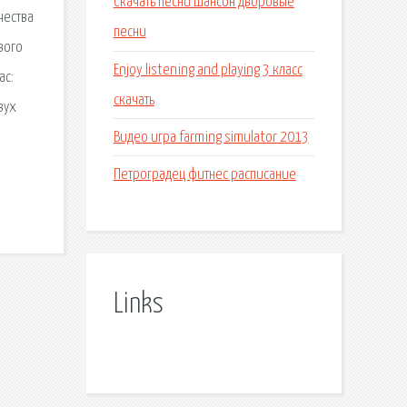
Скачать песни шансон дворовые
чества
песни
вого
Enjoy listening and playing 3 класс
ас:
скачать
вух
Видео игра farming simulator 2013
Петроградец фитнес расписание
Links