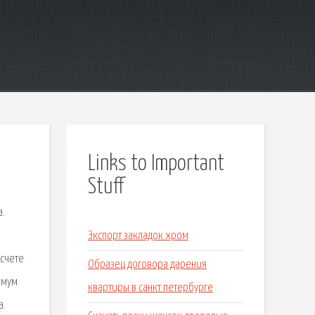
Links to Important
Stuff
а.
Экспорт закладок хром
дсчете
Образец договора дарения
имум
квартиры в санкт петербурге
а.