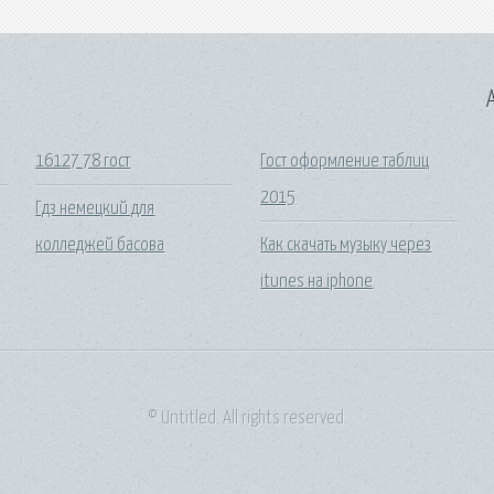
A
16127 78 гост
Гост оформление таблиц
2015
Гдз немецкий для
колледжей басова
Как скачать музыку через
itunes на iphone
© Untitled. All rights reserved.