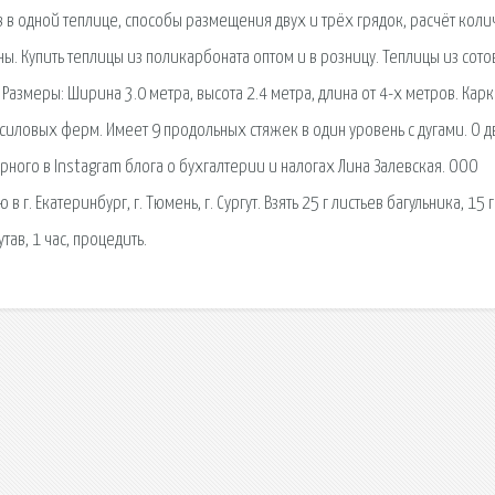
 в одной теплице, способы размещения двух и трёх грядок, расчёт коли
ны. Купить теплицы из поликарбоната оптом и в розницу. Теплицы из сото
азмеры: Ширина 3.0 метра, высота 2.4 метра, длина от 4-х метров. Карк
силовых ферм. Имеет 9 продольных стяжек в один уровень с дугами. О д
рного в Instagram блога о бухгалтерии и налогах Лина Залевская. ООО
. Екатеринбург, г. Тюмень, г. Сургут. Взять 25 г листьев багульника, 15 г
тав, 1 час, процедить.