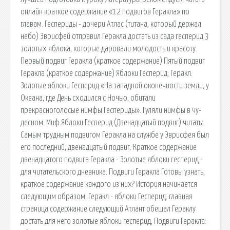
онлайн краткое содержание «12 подвигов Геракла» по
главам. Геспериды - дочери Атлас (титана, который держал
небо) Эврисфей отправил Геракла достать из сада гесперид 3
золотых яблока, которые даровали молодость и красоту.
Первый подвиг Геракла (краткое содержание) Пятый подвиг
Геракла (краткое содержание) Яблоки Гесперид; Геракл.
Золотые яблоки Гесперид «На западной оконечности земли, у
Океана, где День сходился с Ночью, обитали
прекрасноголосые нимфы Геспериды». Гуляли нимфы в чу­
десном. Миф Яблоки Гесперид (Двенадцатый подвиг) читать:
Самым трудным подвигом Геракла на службе у Эврисфея был
его последний, двенадцатый подвиг. Краткое содержание
двенадцатого подвига Геракла - Золотые яблоки гесперид -
для читательского дневника. Подвиги Геракла Готовы узнать,
краткое содержание каждого из них? История начинается
следующим образом. Геракл - яблоки Гесперид. главная
страница содержание следующий Атлант обещал Гераклу
достать для него золотые яблоки гесперид, Подвиги Геракла: