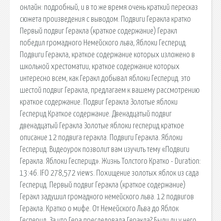
онлайн: подробный, и в то же время очень краткий пересказ
сюжета произведения с выводом. Подвиги Геракла кратко
Первый подвиг Геракла (краткое содержание) Геракл
победил громадного Немейского льва, Яблоки Гесперид.
Подвиги Геракла, краткое содержание которых изложено в
школьной хрестоматии, краткое содержание которых
интересно всем, как Геракл добывал яблоки Гесперид. это
шестой подвиг Геракла, предлагаем к вашему рассмотрению
краткое содержание. Подвиг Геракла Золотые яблоки
Гесперид Краткое содержание. Двенадцатый подвиг
двенадцатый Геракла Золотые яблоки гесперид краткое
описание 12 подвига геракла. Подвиги Геракла. Яблоки
Гесперид. Видеоурок позволит вам изучить тему «Подвиги
Геракла. Яблоки Гесперид». Жизнь Толстого Кратко - Duration:
13:46. IFO 278,572 views. Похищение золотых яблок из сада
Гесперид. Первый подвиг Геракла (краткое содержание)
Геракл задушил громадного немейского льва. 12 подвигов
Геракла. Кратко о мифе. От Немейского Льва до Яблок
Гесперид. За что Гера преследовала Геракла? Были ли у него