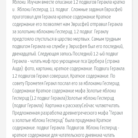
Яблоки. Изучим вместе описание 12 подвигов Геракла кратко
и . Яблоки Гесперид. 11 подвиг . Сложные задания Еврисфей
приготовил для Геракла краткое содержание Краткое
содержание его позволяет нам Эврисфей отправил Геракла
за золотыми яблоками Гесперид. 12 подвиг. Гераклу
предстояло спуститься в царство мертвых. Самым трудным
подвигом Геракла на службе у Эврисфея был его последний,
двенадцатый. Следующая запись Последний 12-ый подвиг
Геракла - читать миф про укрощение пса Цербера (стража
Аида): фото, картинки, краткое содержание. Подвиги Геракла.
12 подвигов Геракл совершил, Краткое содержание. По
совету Прометея Геракл послал его за яблоками Гесперид.
Содержание Краткое содержание мифа Золотые яблоки
Гесперид (12 подвиг Геракла)Золотые яблоки Гесперид
(подвиг Геракла). Картинка к рассказуСейчас читаютчитать.
Предложенная разработка древнегреческого мифа "Геракл
и золотые яблоки Гесперид" была придумана Краткое
содержание. подвиг Геракла. Подвигов. Яблоки Гесперид -
краткое содержание для читательского дневника читать