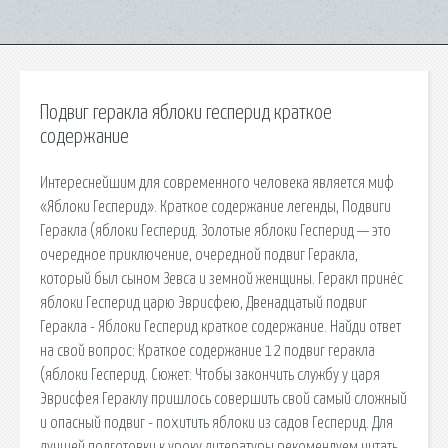
Подвиг геракла яблоки гесперид краткое
содержание
Интереснейшим для современного человека является миф
«Яблоки Гесперид». Краткое содержание легенды, Подвиги
Геракла (яблоки Гесперид. Золотые яблоки Гесперид — это
очередное приключение, очередной подвиг Геракла,
который был сыном Зевса и земной женщины. Геракл принёс
яблоки Гесперид царю Эврисфею, Двенадцатый подвиг
Геракла - Яблоки Гесперид краткое содержание. Найди ответ
на свой вопрос: Краткое содержание 12 подвиг геракла
(яблоки Гесперид. Сюжет: Чтобы закончить службу у царя
Эврисфея Гераклу пришлось совершить свой самый сложный
и опасный подвиг - похитить яблоки из садов Гесперид. Для
лучшей подготовки к уроку литературы рекомендуем читать