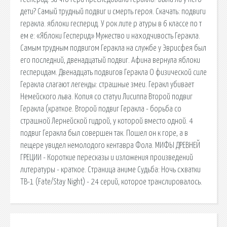
дети? Самый трудный подвиг и смерть героя. Скачать: подвиги
геракла. яблоки гесперид. У рок лите р атуры в 6 классе по т
ем е: «Яблоки Гесперид» Мужество и находчивость Геракла.
Самым трудным подвигом Геракла на службе у Эврисфея был
его последний, двенадцатый подвиг. Афина вернула яблоки
гесперидам. Двенадцать подвигов Геракла О физической силе
Геракла слагают легенды: страшные змеи. Геракл убивает
Немейского льва. Копия со статуи Лисиппа Второй подвиг
Геракла (краткое. Второй подвиг Геракла - борьба со
страшной Лернейской гидрой, у которой вместо одной. 4
подвиг Геракла был совершен так. Пошел он к горе, а в
пещере увидел немолодого кентавра Фола. МИФЫ ДРЕВНЕЙ
ГРЕЦИИ - Короткие пересказы и изложения произведений
литературы - краткое. Страница аниме Судьба: Ночь схватки
ТВ-1 (Fate/Stay Night) - 24 серий, которое транслировалось.