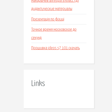
Макарычев алгебра 8 класс гдз
дидактические материалы
Презентація по фізиці
Точное время московское до
секунд
Прошивка ideos s7 101 скачать
Links