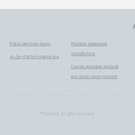
A
Я твой цветочек минус
Исковое заявление
потребителя
4u day started original mix
Скачать деревню дураков
все серии через торрент
© Untitled. All rights reserved.