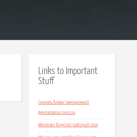
Links to Important
Stuff
Скачать бланк таможенной
декларации россии
Windows 8 пустой рабочий стол