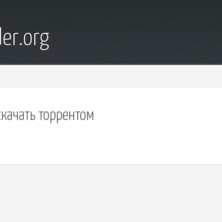
er.org
скачать торрентом