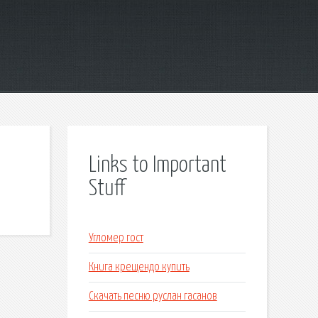
Links to Important
Stuff
Угломер гост
Книга крещендо купить
Скачать песню руслан гасанов