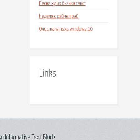
Песня ху из бьянка текст
Неделя с рэйчел рэй
Очистка winsxs windows 10
Links
n Informative Text Blurb