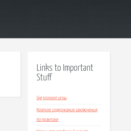
Links to Important
Stuff
Gig торрент игры
Краткое содержание заключения
по практике