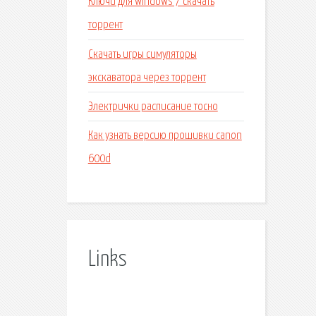
Ключи для windows 7 скачать
торрент
Скачать игры симуляторы
экскаватора через торрент
Электрички расписание тосно
Как узнать версию прошивки canon
600d
Links