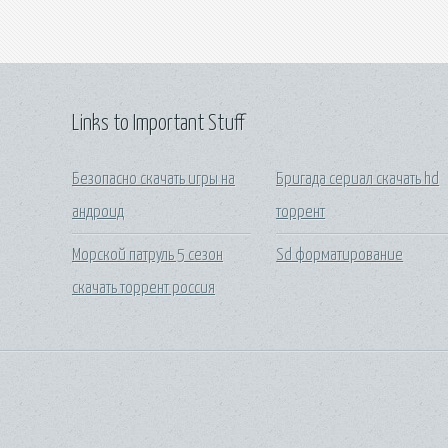
Links to Important Stuff
Безопасно скачать игры на
Бригада сериал скачать hd
андроид
торрент
Морской патруль 5 сезон
Sd форматирование
скачать торрент россия