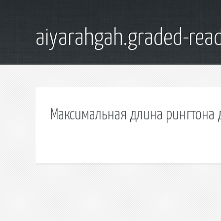
aiyarahgah.graded-read
Максимальная длина рингтона д