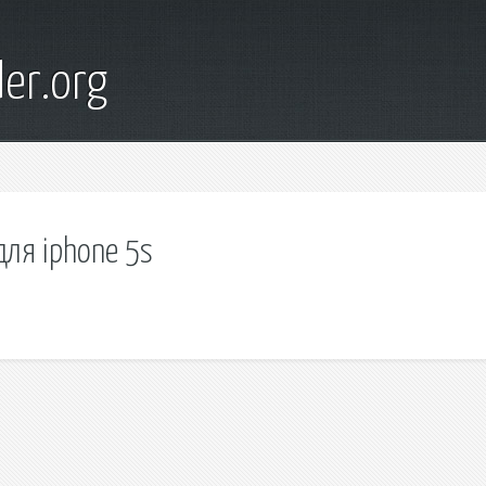
er.org
ля iphone 5s