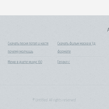
A
Скачать песня потап и настя
Скачать фильм маска в 3д
почему молчишь
формате
Меню в диете минус 60
Геракл с
© Untitled. All rights reserved.