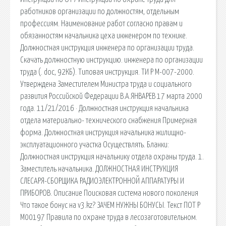
работников организации по должностям, отдельным
профессиям. Наименование работ согласно правам и
обязанностям начальника цеха инженером по технике.
Должностная инструкция инженера по организации труда.
Скачать должностную инструкцию. инженера по организации
труда (. doc, 92КБ). Типовая инструкция. ТИ Р М-007-2000.
Утверждена Заместителем Министра труда и социального
развития Российской Федерации В.А.ЯНВАРЕВ 17 марта 2000
года. 11/21/2016 · Должностная инструкция начальника
отдела материально- технического снабжения Примерная
форма. Должностная инструкция начальника жилищно-
эксплуатационного участка Осуществлять. Бланки:
Должностная инструкция начальнику отдела охраны труда. 1.
Заместитель начальника. ДОЛЖНОСТНАЯ ИНСТРУКЦИЯ
СЛЕСАРЯ-СБОРЩИКА РАДИОЭЛЕКТРОННОЙ АППАРАТУРЫ И
ПРИБОРОВ. Описание Поисковая система нового поколения
Что такое бонус на v3.kz? ЗАЧЕМ НУЖНЫ БОНУСЫ. Текст ПОТ Р
М00197 Правила по охране труда в лесозаготовительном.