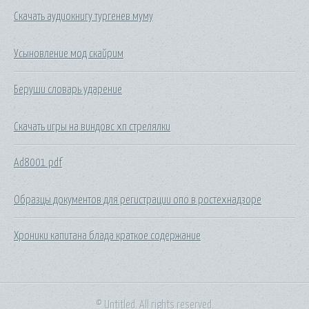
Скачать аудиокнигу тургенев муму
Усыновление мод скайрим
Беруши словарь ударение
Скачать игры на виндовс хп стрелялки
Ad8001 pdf
Образцы документов для регистрации опо в ростехнадзоре
Хроники капитана блада краткое содержание
© Untitled. All rights reserved.