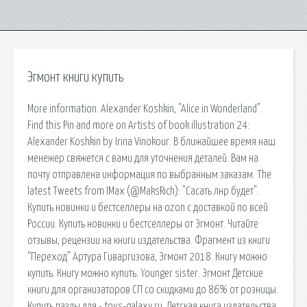
Эгмонт книги купить
More information. Alexander Koshkin, "Alice in Wonderland".
Find this Pin and more on Artists of book illustration 24:
Alexander Koshkin by Irina Vinokour. В ближайшее время наш
менежер свяжется с вами для уточнения деталей. Вам на
почту отправлена информация по выбранным заказам. The
latest Tweets from IMax (@MaksRich): "Сасать лнр будет".
Купить новинки и бестселлеры на ozon с доставкой по всей
России. Купить новинки и бестселлеры от Эгмонт. Читайте
отзывы, рецензии на книги издательства. Фрагмент из книги
“Переход” Артура Гиваргизова, Эгмонт 2018. Книгу можно
купить. Книгу можно купить. Younger sister. Эгмонт Детские
книги для организаторов СП со скидками до 86% от розницы.
Купить пазлы для - toys-galaxy.ru. Детская книга издательства