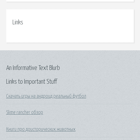
Links
An Informative Text Blurb
Links to Important Stuff
Скачать игры на андроид реальный футбол
Slime rancher обзор
Книги про доисторических животных