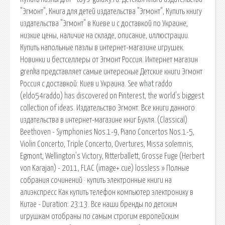
"Эгмонт", Книга для детей издательства "Эгмонт", Купить книгу
издательства "Эгмонт" в Киеве и с доставкой по Украине,
низкие цены, наличие на складе, описание, иллюстрации.
Купить напольные пазлы в интернет-магазине игрушек.
Новинки и бестселлеры от Эгмонт Россия. Интернет магазин
grenka представляет самые интересные Детские книги Эгмонт
Россия с доставкой: Киев и Украина. See what raddo
(eldo54raddo) has discovered on Pinterest, the world's biggest
collection of ideas. Издательство Эгмонт. Все книги данного
издательства в интернет-магазине книг Букля. (Classical)
Beethoven - Symphonies Nos.1-9, Piano Concertos Nos.1-5,
Violin Concerto, Triple Concerto, Overtures, Missa solemnis,
Egmont, Wellington's Victory, Ritterballett, Grosse Fuge (Herbert
von Karajan) - 2011, FLAC (image+.cue) lossless » Полные
собрания сочинений · купить электронные книги на
алиэкспресс Как купить телефон компьютер электронику в
Китае - Duration: 23:13. Все наши бренды по детским
игрушкам отобраны по самым строгим европейским