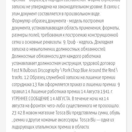
записки не утверждена на законодательном уровне. В связи с
этим документ составляется в произвольном виде.
Формуляр-образец документа - модель построения
документа, устанавливающая область применения, форматы,
размеры полей, требования к построению конструкционной
сетки и основные реквизиты. 9. Гриф - надпись. Докладная
записка о невыполнении должностных обязанностей.
Должностные обязанности для каждого работника
устанавливает должностная инструкция, трудовой договор
Fast N Bulbous Discography \ Pork Chop Blue Around the Rind \
tracks. 12 Образец служебной записки на лишение премии
сотрудника 13 Как оформляется приказ о лишении премии: 9
правил 14 Лишение работника премии 14 Августа 1941 г.
УТРЕННЕЕ СООБЩЕНИЕ 14 АВГУСТА. В течение ночи на 14
августа на фронтах чего-либо существенного не произошло.
23:42 В новом магазине Tosca Blu представлены сумки, обувь
, ремни и другие кожаные аксессуары. Tosca Blu — одна из
лидирующих итальянских премии в области