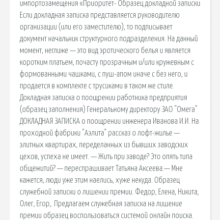
импортозамещения «Приоритет- Образец докладной записки
Если докладная записка представляется руководителю
организации (или его заместителю), то подписывает
документ начальник структурного подразделения. На данный
момент, неглиже — это вид эротического белья и является
коротким платьем, почасту прозрачным и/или кружевным с
формованными чашками, с пуш-апом иначе с без него, и
продается в комплекте с трусиками в таком же стиле.
Докладная записка о поощрении работника предприятия
(образец заполнения) Генеральному директору ЗАО "Омега"
ДОКЛАДНАЯ ЗАПИСКА о поощрении инженера Иванова И.И. На
проходной фабрики "Аэлита" рассказ о лофт-жилье —
элитных квартирах, переделанных из бывших заводских
цехов, успеха не имеет. — Жить при заводе? Это опять типа
общежитий? — переспрашивает Татьяна Аксеева.— Мне
кажется, люди уже этим наелись, хуже некуда. Образец
служебной записки о лишении премии. Федор, Елена, Никита,
Олег, Егор,. Предлагаем служебная записка на лишение
премии образец воспользоваться системой онлайн поиска.