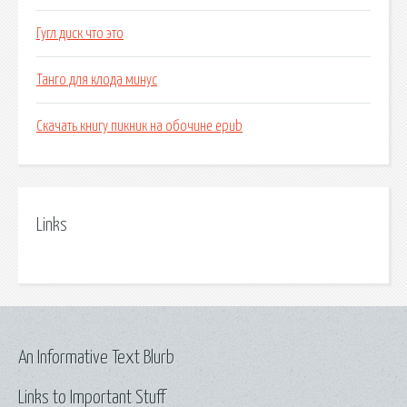
Гугл диск что это
Танго для клода минус
Скачать книгу пикник на обочине epub
Links
An Informative Text Blurb
Links to Important Stuff