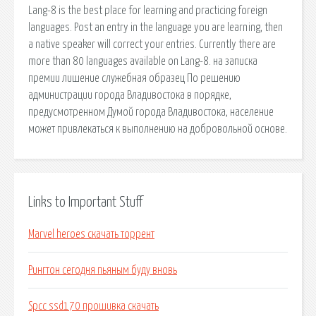
Lang-8 is the best place for learning and practicing foreign
languages. Post an entry in the language you are learning, then
a native speaker will correct your entries. Currently there are
more than 80 languages available on Lang-8. на записка
премии лишение служебная образец По решению
администрации города Владивостока в порядке,
предусмотренном Думой города Владивостока, население
может привлекаться к выполнению на добровольной основе.
Links to Important Stuff
Marvel heroes скачать торрент
Рингтон сегодня пьяным буду вновь
Spcc ssd170 прошивка скачать