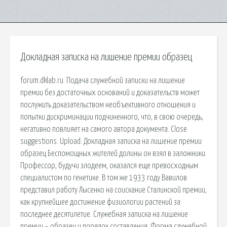
Докладная записка на лишение премии образец
forum.dklab.ru. Подача служебной записки на лишение
премии без достаточных оснований и доказательств может
послужить доказательством необъективного отношения и
попытки дискриминации подчиненного, что, в свою очередь,
негативно повлияет на самого автора документа. Close
suggestions. Upload. Докладная записка на лишение премии
образец Беспомощных жителей долины он взял в заложники.
Профессор, будучи злодеем, оказался еще превосходным
специалистом по генетике. В том же 1933 году Вавилов
представил работу Лысенко на соискание Сталинской премии,
как крупнейшее достижение физиологии растений за
последнее десятилетие. Служебная записка на лишение
премии – образец и порядок составления. Форма служебной