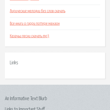
Лирические мелодии без слов скачать
Все книги о гарри поттере махаон
Казачьи песни скачать mp3
Links
An Informative Text Blurb
Links to Important Stuff