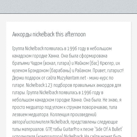
Аккорды nickelback this afternoon
Группа Nickelback появилась в 1996 году в небольшом
канадском городке Ханна. Она была сформирована
братьями Чадом (вокал, гитара) и Майком (бас) Крюгер, их
кузеном Брэндоном (барабаны) и Райаном. Привет, гитарист!
Держи подарок от сайта Muzykantam.net - мини-курс по
гитаре. Nickelback 123 подборов правильных аккордов для
гитары. Группа Nickelback появилась в 1996 году в
небольшом канадском городке Ханна. Она была. Не знаю, я
просто медиатор под углом к струнам поворачиваю, типа
лезвием медиатора. Коллекция произведений
автора\исполнителя Nickelback, представлены следующие
типы материалов. GTP, табы GuitarPro к песне 'Side Of A Bullet'
исполнителя (композитора) Nickelback. На сайте может быть