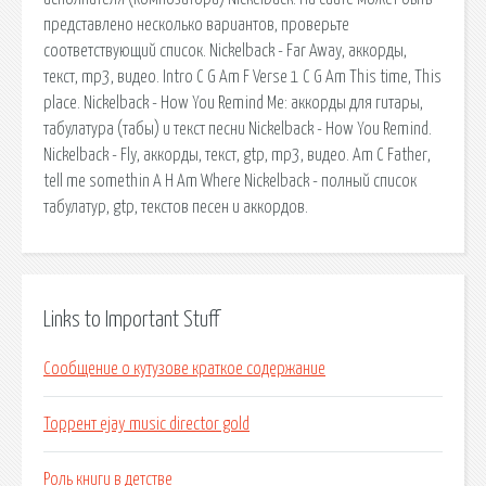
представлено несколько вариантов, проверьте
соответствующий список. Nickelback - Far Away, аккорды,
текст, mp3, видео. Intro C G Am F Verse 1 C G Am This time, This
place. Nickelback - How You Remind Me: аккорды для гитары,
табулатура (табы) и текст песни Nickelback - How You Remind.
Nickelback - Fly, аккорды, текст, gtp, mp3, видео. Am C Father,
tell me somethin A H Am Where Nickelback - полный список
табулатур, gtp, текстов песен и аккордов.
Links to Important Stuff
Сообщение о кутузове краткое содержание
Торрент ejay music director gold
Роль книги в детстве