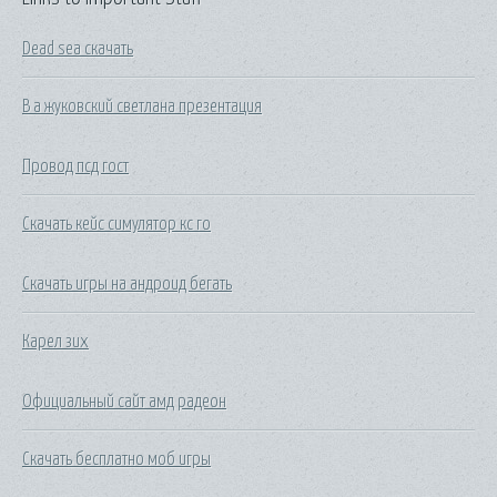
Dead sea скачать
В а жуковский светлана презентация
Провод псд гост
Скачать кейс симулятор кс го
Скачать игры на андроид бегать
Карел зих
Официальный сайт амд радеон
Скачать бесплатно моб игры